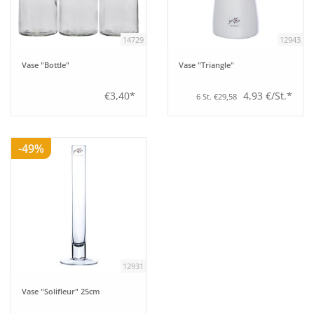
14729
12943
Vase "Bottle"
Vase "Triangle"
€3,40*
4,93 €/St.*
6 St. €29,58
-49%
12931
Vase "Solifleur" 25cm