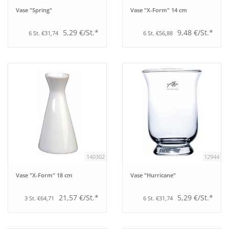
Vase "Spring"
Vase "X-Form" 14 cm
Bar
5,29 €/St.*
9,48 €/St.*
6 St. €31,74
6 St. €56,88
Aufsteller
Tafeln
Einrichtung
Berufsbekleidung
140302
12944
Küche
Vase "X-Form" 18 cm
Vase "Hurricane"
Technik
21,57 €/St.*
5,29 €/St.*
3 St. €64,71
6 St. €31,74
Möbel