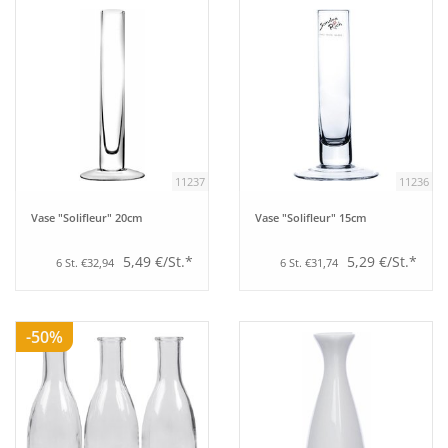
Tipps
Fuchs Blog
11237
11236
Vase "Solifleur" 20cm
Vase "Solifleur" 15cm
5,49 €/St.*
5,29 €/St.*
6 St. €32,94
6 St. €31,74
-50%