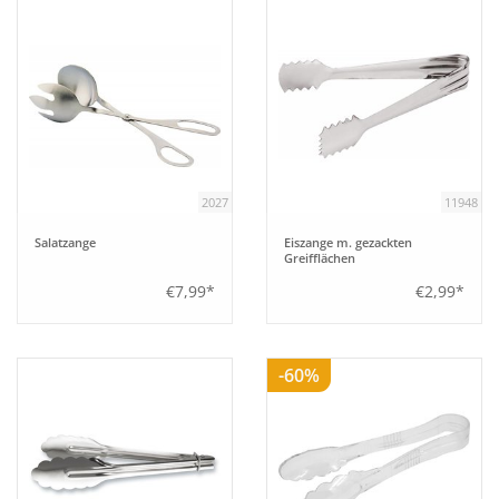
Tipps
Fuchs Blog
2027
11948
Salatzange
Eiszange m. gezackten
Greifflächen
€7,99*
€2,99*
-60%