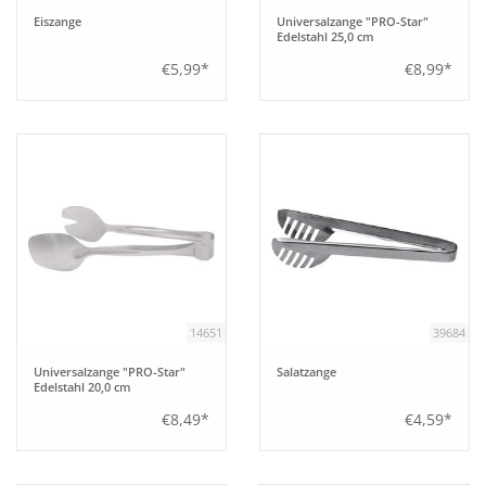
Eiszange
Universalzange "PRO-Star"
Edelstahl 25,0 cm
Bar
€5,99*
€8,99*
Aufsteller
Tafeln
Einrichtung
Berufsbekleidung
14651
39684
Küche
Universalzange "PRO-Star"
Salatzange
Edelstahl 20,0 cm
Technik
€8,49*
€4,59*
Möbel