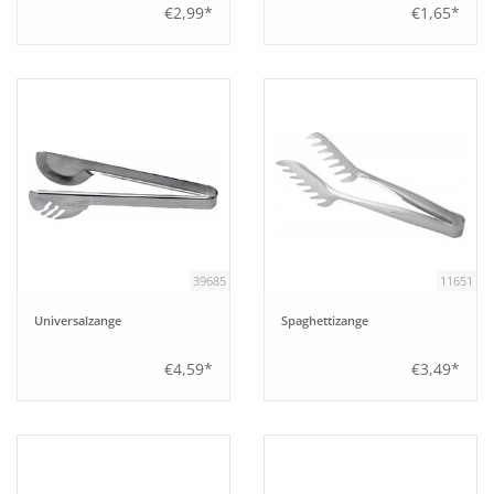
€2,99*
€1,65*
39685
11651
Universalzange
Spaghettizange
€4,59*
€3,49*