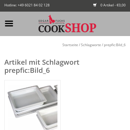
Hotline: +49 6021 84 02 128
0 Artikel - €0,00
Mein Konto / Kundenkonto
Startseite
/
Schlagworte
/
prepfic:Bild_6
anlegen
Artikel mit Schlagwort
Startseite
prepfic:Bild_6
NEU
Gedeckter Tisch
Buffet
Fingerfood