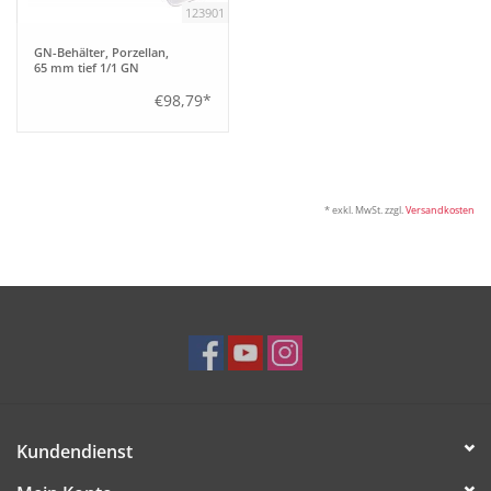
123901
Bar
GN-Behälter, Porzellan,
65 mm tief 1/1 GN
€98,79*
Aufsteller
Tafeln
* exkl. MwSt. zzgl.
Versandkosten
Einrichtung
Berufsbekleidung
Küche
Technik
Kundendienst
Möbel