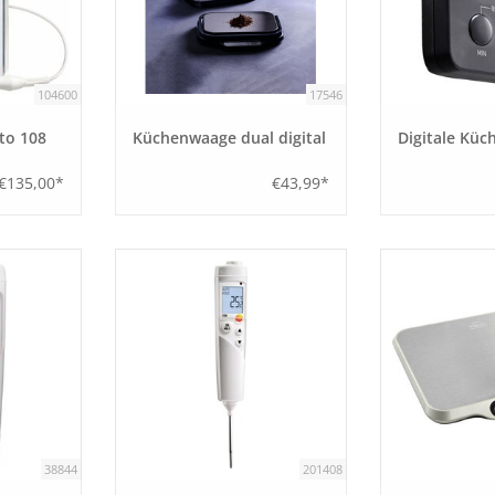
104600
17546
to 108
Küchenwaage dual digital
Digitale Küc
€135,00*
€43,99*
38844
201408