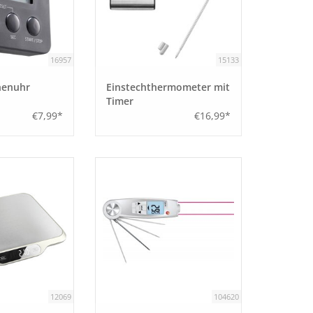
16957
15133
henuhr
Einstechthermometer mit
Timer
€7,99*
€16,99*
12069
104620