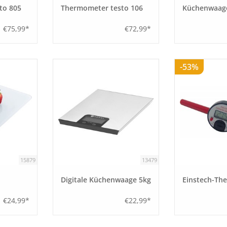
to 805
Thermometer testo 106
Küchenwaag
€75,99*
€72,99*
-53%
15879
13479
Digitale Küchenwaage 5kg
Einstech-Th
€24,99*
€22,99*