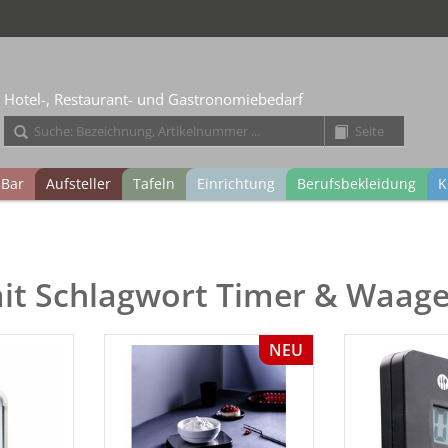
Hotel-, Restaurant- und Gastronomiebedarf
Bar
Aufsteller
Tafeln
Einrichtung
Berufsbekleidung
K
mit Schlagwort Timer & Waag
NEU