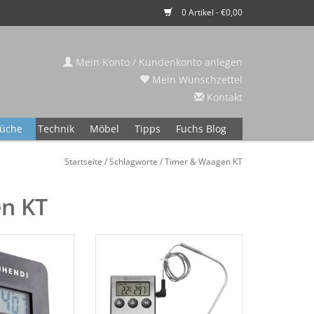
0 Artikel - €0,00
Mein Konto / Kundenkonto anlegen
Mein Wunschzettel
Kontakt
üche
Technik
Möbel
Tipps
Fuchs Blog
Startseite
/
Schlagworte
/
Timer & Waagen KT
en KT